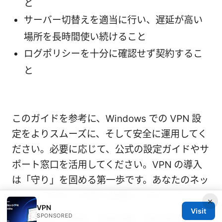
と
サーバー切替えを適当に行い、遅延が高い
場所を長時間使い続けること
ログポリシーを十分に確認せず契約するこ
と
このガイドを参考に、Windows での VPN 設
定をよりスムーズに、そして安全に運用してく
ださい。必要に応じて、公式の設定ガイドやサ
ポート窓口を活用してください。VPN の導入
は「守り」を固める第一歩です。あなたのネッ
トライフをもっと安心・快適にしましょう。
×
VPN
Visit
SPONSORED
急狗vpn 使用指南：快速设置、隐私保护、跨境