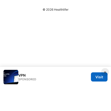
© 2026 Healthlifer
×
VPN
Visit
SPONSORED
Healthlifer Media Inc.
120 Broadway
New York, NY, 10001