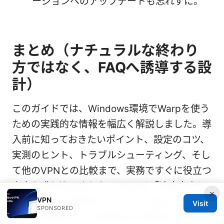
ージョンへのアップデートも忘れずに。
まとめ（ナチュラルな終わり
方ではなく、FAQへ誘導する設
計）
このガイドでは、Windows環境でWarpを使う
ための実践的な情報を幅広く解説しました。導
入前に知っておきたいポイント、設定のコツ、
実測のヒント、トラブルシューティング、そし
て他のVPNとの比較まで、実務ですぐに役立つ
内容を盛り込みました。Warpは「速度向上と
×
VPN
セキュリティ保護のバランス」を狙うツールと
Visit
SPONSORED
して、日常のネット体験をより快適にする可能