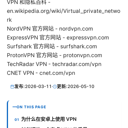
VPN 和隐私百科 -
en.wikipedia.org/wiki/Virtual_private_netwo
rk
NordVPN 官方网站 - nordvpn.com
ExpressVPN 官方网站 - expressvpn.com
Surfshark 官方网站 - surfshark.com
ProtonVPN 官方网站 - protonvpn.com
TechRadar VPN - techradar.com/vpn
CNET VPN - cnet.com/vpn
发布:
2026-03-11
·
更新:
2026-05-10
ON THIS PAGE
为什么在安卓上使用 VPN