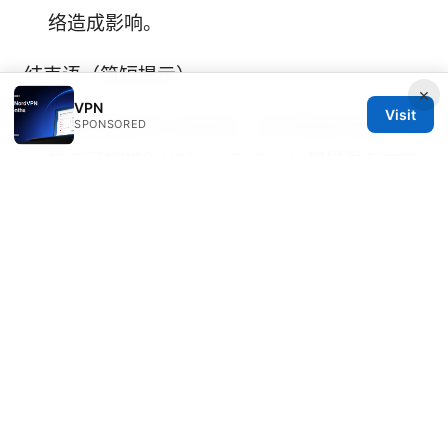
络造成影响。
结束语（简短提示）
×
VPN
Visit
想要更稳定的上网体验、追求更高的隐私保
SPONSORED
护与可控性？V2Ray 与 Clash 都是强有力的
工具，关键在于理解你的需求并选择合适的
工作方式。多尝试、多对比，找到最适合你
的组合。
Vpn破解版ios：在 iOS 设备上获取免费 VPN 的
风险、法律风险、以及替代方案完全指南