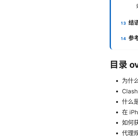
结
参
目录 ov
为什么
Cla
什么是
在 iP
如何
代理