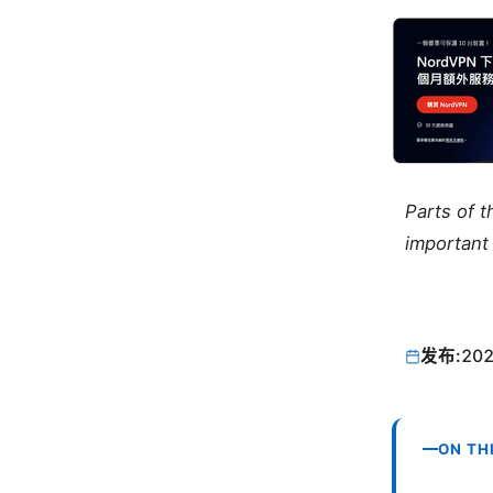
Parts of 
important 
发布:
202
ON TH