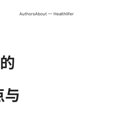
Authors
About — Healthlifer
上的
点与