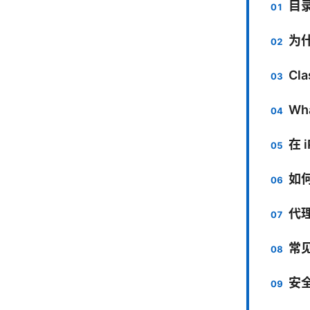
目录
为什
Cl
Wh
在 
如
代
常
安