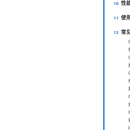
性
使用
常