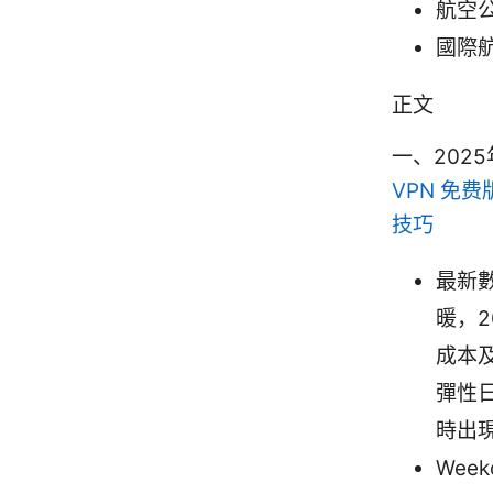
航空
國際
正文
一、202
VPN 免
技巧
最新
暖，
成本
彈性
時出
Wee