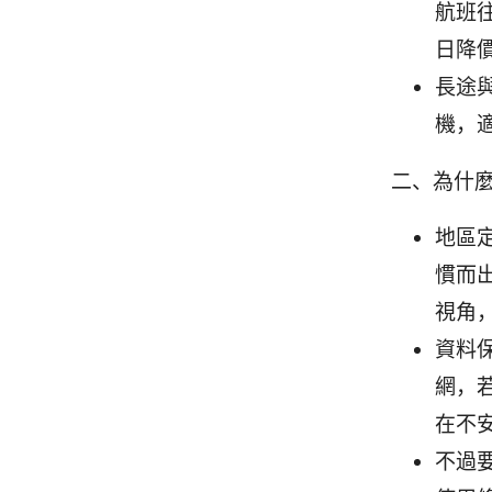
航班
日降
長途
機，
二、為什麼
地區
慣而
視角，
資料保
網，
在不
不過