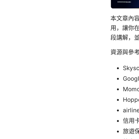
本文章內容
用，讓你
段講解，
資源與參
Sky
Goog
Mom
Hop
airl
信用
旅遊