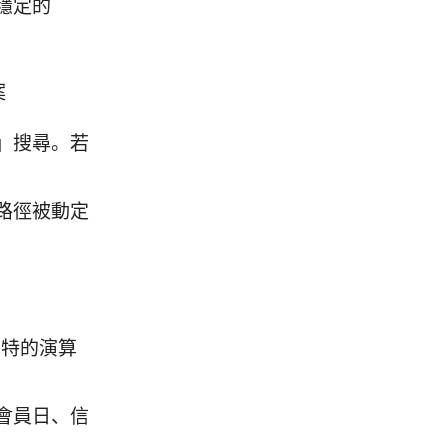
穩定的
案
」搜尋。若
路徑被動定
自有獨特的演算
會員日、信