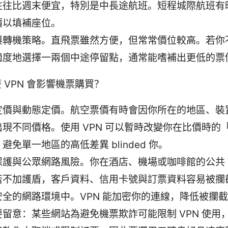
往往比週末便宜，特別是中長途航班。短程城際航班有
價以填補座位。
與轉機策略。直飛票雖然方便，但常常價位較高。若你
適度地選擇一兩個中途停留點，通常能嗜補出更低的票
 VPN 會影響機票購買？
定價與動態定價。航空票價有時會因你所在的地區、裝
出現不同價格。使用 VPN 可以暫時改變你在比價時的
避免單一地區的高低差異 blinded 你。
護與公眾網路風險。你在酒店、機場或咖啡館的公共 Wi
若不加護盾，客戶資料、信用卡號與訂票資料容易被攔
安全的網路環境中。VPN 能加密你的連線，降低被攔
要留意：某些網站為避免機票欺詐可能限制 VPN 使用