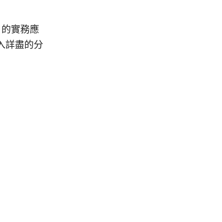
 的實務應
入詳盡的分