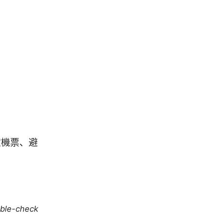
宜機票、避
uble-check