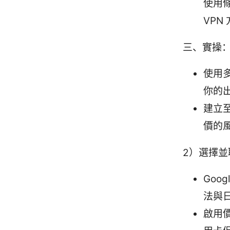
使用
VPN
三、實操：
使用
你的
建立
價的
2）選擇
Goog
法與
啟用