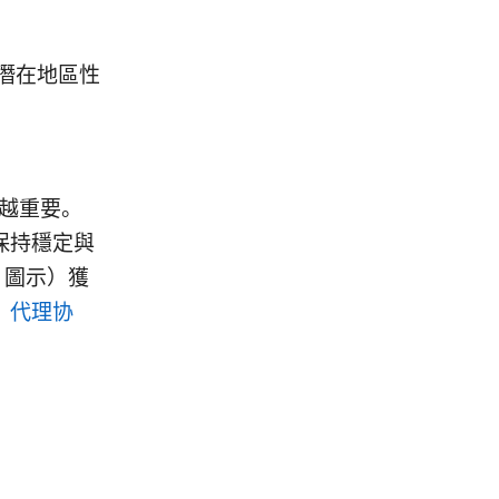
潛在地區性
來越重要。
中保持穩定與
 圖示）獲
置、代理协