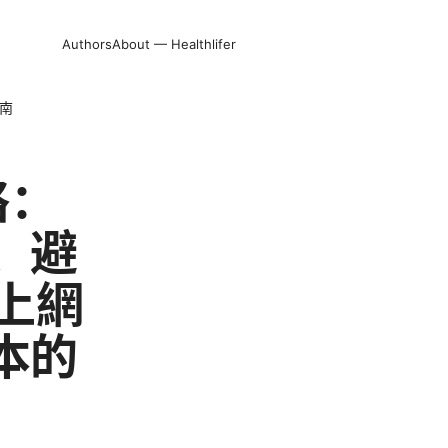
Authors
About — Healthlifer
南
略：
、避
上網
本的