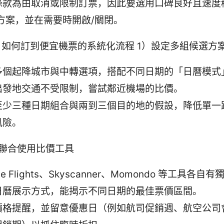
條款為由取消或限制訂票，因此要選用口碑良好且速度
 方案，並在需要時開啟/關閉。
如何訂到便宜機票的系統化流程 1）設定多組候選方
多個起降城市與中轉選項，搭配不同日期的「日曆模式
出發地交通不受限制，嘗試鄰近機場的比價。
至少三種日期組合與兩到三個目的地的假設，降低單一
風險。
並聯合使用比價工具
le Flights、Skyscanner、Momondo 等工具各
日曆展示方式，能揭示不同日期的最佳票價區間。
價格提醒，並留意優惠日（例如航司促銷週、航空公司