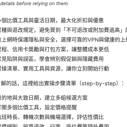
details before relying on them.
多個比價工具與靈活日期，最大化折扣與優惠
票種與退改規定，避免買到「不可退改或附加費過高」
途上網時保護隱私與安全，選擇可靠的VPN與健康的上
里程、信用卡獎勵與打包方案，讓整體成本更低
常見陷阱與誤區，學會辨別假促銷與隱藏費用
實操清單、實用工具與資源，讓你立刻開始行動
解的話，這裡給出實操步驟清單（step-by-step）：
目的地與大致日期，建立多組候選方案
打開多個比價工具，設定價格提醒
航班時長、轉機次數與機場選擇，評估性價比
票價細則，留意退改、行李、座位費等額外費用