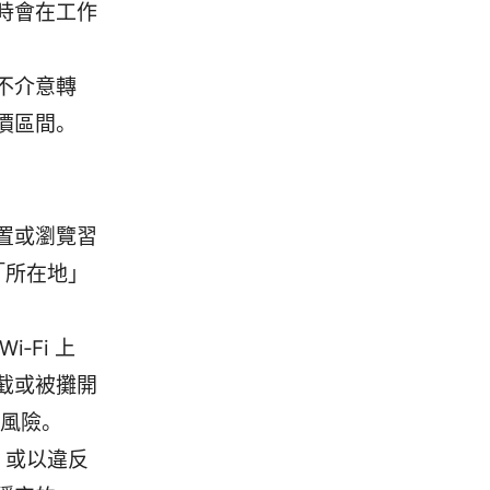
時會在工作
不介意轉
價區間。
置或瀏覽習
「所在地」
‑Fi 上
截或被攤開
截風險。
，或以違反