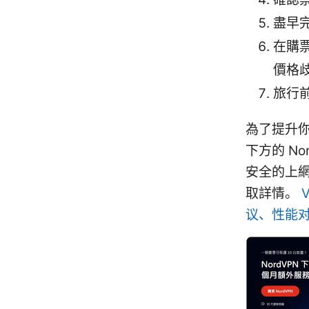
盡早
在購
價格
旅行
為了提升你
下方的 N
安全的上網
取詳情。
议、性能