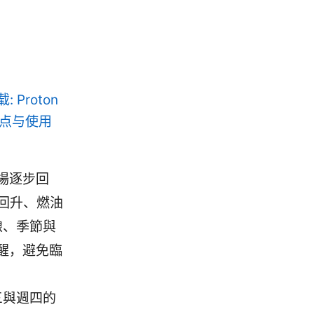
 Proton
要点与使用
場逐步回
求回升、燃油
線、季節與
醒，避免臨
週三與週四的