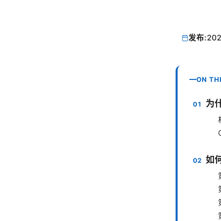
发布:
202
ON TH
为什
如何