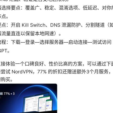
器选择要点：覆盖广、稳定、混淆选项、低延迟、对你
节点。
点：开启 Kill Switch、DNS 泄漏防护、分割隧道
器流量直连以保留本地网速）。
流程：下载—登录—选择服务器—启动连接—测试访问
GPT。
直接体验一个口碑良好、性价比高的方案，可以通过下
尝试 NordVPN，77% 的折扣还赠送额外3个月服务
和购买。