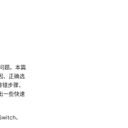
见问题。本篇
因、正确选
盖排错步骤、
出一些快速
itch、