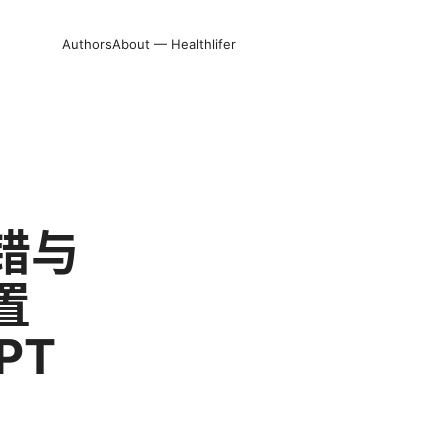
Authors
About — Healthlifer
排错与
置
PT