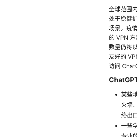
全球范围内
处于稳健
场景。疫
的 VPN
数量仍将
友好的 V
访问 Cha
ChatG
某些地
火墙、
络出
一些
专业