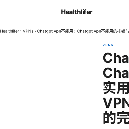
Healthlifer
Healthlifer
›
VPNs
›
Chatgpt vpn不能用：Chatgpt vpn不能
VPNS
Ch
Ch
实
VP
的