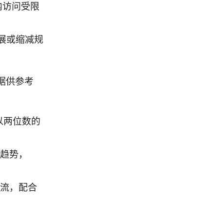
内访问受限
展或缩减规
据供参考
仍以两位数的
新趋势，
主流，配合