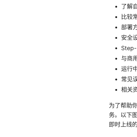
了解
比较常
部署
安全
Ste
与商
运行
常见
相关
为了帮助
务。以下图
即时上线的