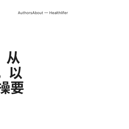
Authors
About — Healthlifer
：从
，以
操要