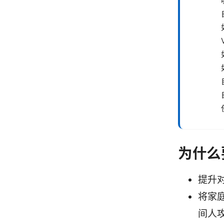
为什么
提升
将家
间人