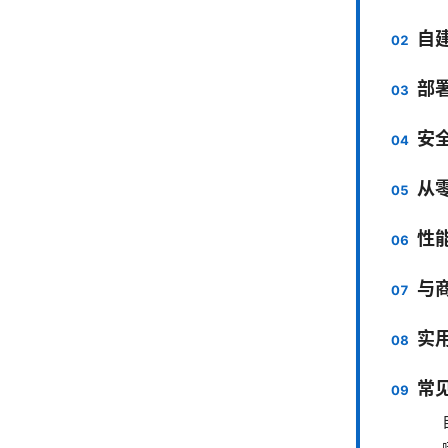
自
部
安
从
性
与商
实
常