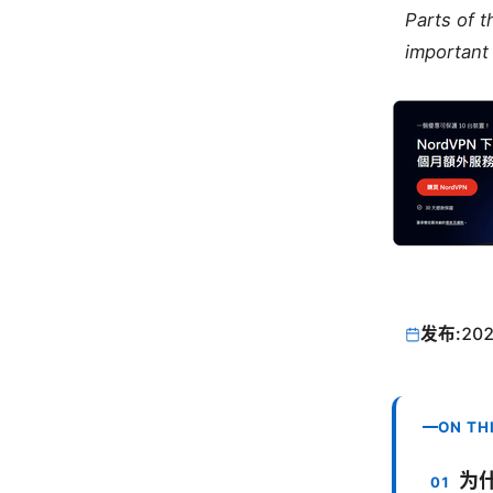
Parts of 
important 
发布:
202
ON TH
为