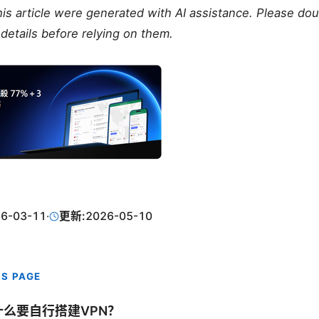
this article were generated with AI assistance. Please do
details before relying on them.
6-03-11
·
更新:
2026-05-10
IS PAGE
什么要自行搭建VPN？