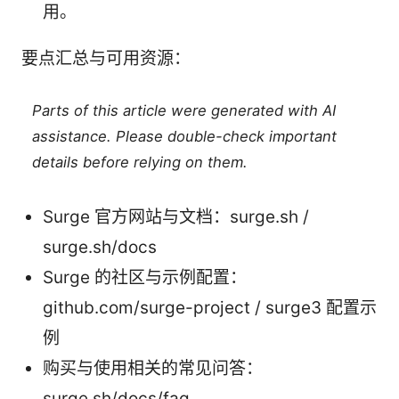
用。
要点汇总与可用资源：
Parts of this article were generated with AI
assistance. Please double-check important
details before relying on them.
Surge 官方网站与文档：surge.sh /
surge.sh/docs
Surge 的社区与示例配置：
github.com/surge-project / surge3 配置示
例
购买与使用相关的常见问答：
surge.sh/docs/faq