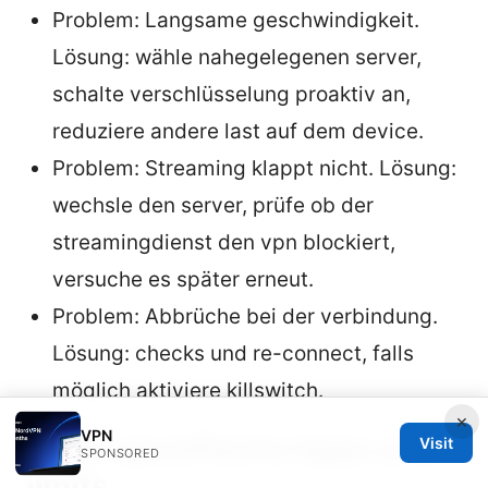
Problem: Langsame geschwindigkeit.
Lösung: wähle nahegelegenen server,
schalte verschlüsselung proaktiv an,
reduziere andere last auf dem device.
Problem: Streaming klappt nicht. Lösung:
wechsle den server, prüfe ob der
streamingdienst den vpn blockiert,
versuche es später erneut.
Problem: Abbrüche bei der verbindung.
Lösung: checks und re-connect, falls
möglich aktiviere killswitch.
×
VPN
Edge-spezifische tipps und
Visit
SPONSORED
limits