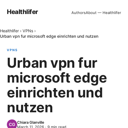
Healthlifer
Authors
About — Healthlifer
Healthlifer
›
VPNs
›
Urban vpn fur microsoft edge einrichten und nutzen
VPNS
Urban vpn fur
microsoft edge
einrichten und
nutzen
Chiara Glanville
March 11, 2026
·
9
min read