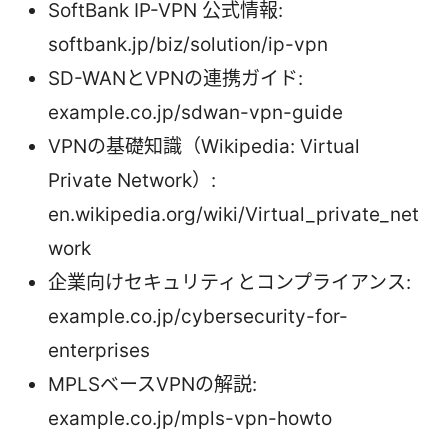
SoftBank IP-VPN 公式情報:
softbank.jp/biz/solution/ip-vpn
SD-WANとVPNの連携ガイド:
example.co.jp/sdwan-vpn-guide
VPNの基礎知識（Wikipedia: Virtual
Private Network）:
en.wikipedia.org/wiki/Virtual_private_net
work
企業向けセキュリティとコンプライアンス:
example.co.jp/cybersecurity-for-
enterprises
MPLSベースVPNの解説:
example.co.jp/mpls-vpn-howto