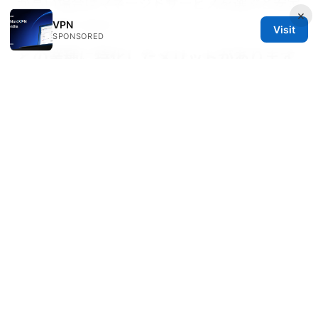
が高い場合はマネージドサービスを選ぶと安定
×
性が高まります。
VPN
Visit
SPONSORED
どの業種に特化したメリットがあります
か？
製造業・金融・ヘルスケア・流通など、拠点間通信
と機密データの保護が重要な業種で効果を発揮
します。
追加で検討すべき技術はありますか？
ZTNA、SASE、クラウドセキュリティサービ
ス、そしてエンドポイントセキュリティの統合
は今後の大きなトレンドです。
Vpnが有効か確
認する方法｜接続状況の表示とipアド 完全ガ
イド：実践的チェックリストとトラブルシュー