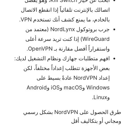
ابحث عن خيار Kill Switch، وهو يفصل
اتصالك بالإنترنت تلقائياً إذا انقطع الاتصال
بالخادم، ما يمنع كشف أنك تستخدم VPN.
جرب بروتوكول NordLynx (معتمد من
WireGuard) إذا كنت تريد سرعة أعلى
واستقراراً أفضل مقارنة بـ OpenVPN.
افهم متطلبات جهازك ونظام التشغيل لديك:
بعض الأجهزة تتطلب إعداداً مختلفاً، لكن
إعداد NordVPN عادةً بسيط على
Windows وmacOS وiOS وAndroid
وLinux.
طرق الحصول على NordVPN بشكل رسمي
ومجاني أو بتكاليف أقل