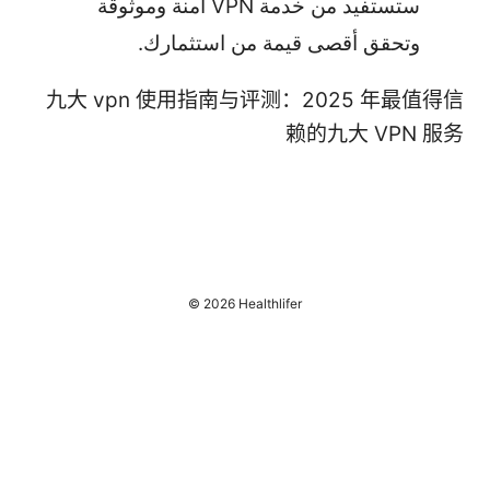
ستستفيد من خدمة VPN آمنة وموثوقة
وتحقق أقصى قيمة من استثمارك.
九大 vpn 使用指南与评测：2025 年最值得信
赖的九大 VPN 服务
© 2026 Healthlifer