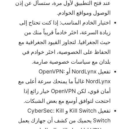
عند فتح التطبيق لأول مرة، ستسأل عن إذن
الوصول ومواقع الخوادم.
اختيار الخادم المناسب: إذا كنت تحتاج إلى
زيادة السرعة، اختَر خادماً قريباً منك من
حيث الجغرافيا. لتجاوز القيود الجغرافية مع
الحفاظ على الخصوصية، اختَر خوادم في
بلدان مع سياسات خصوصية صارمة.
تفعيل NordLynx أو OpenVPN:
NordLynx غالباً ما يمنحك سرعة أعلى مع
أمان قوي، لكن OpenVPN خيار رائع إذا
احتجت لتوافق أوسع مع بعض الشبكات.
تفعيل Kill Switch و CyberSec: Kill
Switch يحميك من كشف أن جهازك يعمل