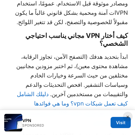
ومصادر موثوقة قبل الاستخدام. عمومًا، استخدام
VPNات آمنة ومحمية بشكل قانوني غالباً ما يكون
مقبولاً للخصوصية والتصفح، لكن قد تتغير اللوائح.
كيف أختار VPN مجاني يناسب احتياجي
الشخصي؟
ابدأ بتحديد هدفك (التصفح الآمن، تجاوز الرقابة،
مشاهدة محتوى معين)، ثم اختبر مزودين مجانيين
مختلفين من حيث السرعة وخيارات الخادم
وسياسات التشفير. افحص التحديثات والدعم
والتقييمات من مستخدمين آخرين.
دليلك الشامل
كيف تعمل شبكات vpn؟ وما هي فوائدها
واستخداماتها وكيف تختار VPN آمن وتطبيق خطوات
×
VPN
عملية للمبتدئين
Visit
SPONSORED