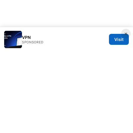
×
VPN
Visit
SPONSORED
Healthlifer Media Inc.
120 Broadway
New York, NY, 10001
US
press@healthlifer.org
+1-503-555-0197
About
Privacy Policy
Terms of Use