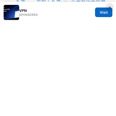
Vpn免費pc：電腦上免費VPN的完整指南與選
×
擇要點
VPN
Visit
SPONSORED
© 2026 Healthlifer
Healthlifer Media Inc.
120 Broadway
New York, NY, 10001
US
press@healthlifer.org
+1-503-555-0197
About
Privacy Policy
Terms of Use