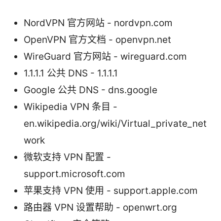
NordVPN 官方网站 - nordvpn.com
OpenVPN 官方文档 - openvpn.net
WireGuard 官方网站 - wireguard.com
1.1.1.1 公共 DNS - 1.1.1.1
Google 公共 DNS - dns.google
Wikipedia VPN 条目 -
en.wikipedia.org/wiki/Virtual_private_net
work
微软支持 VPN 配置 -
support.microsoft.com
苹果支持 VPN 使用 - support.apple.com
路由器 VPN 设置帮助 - openwrt.org