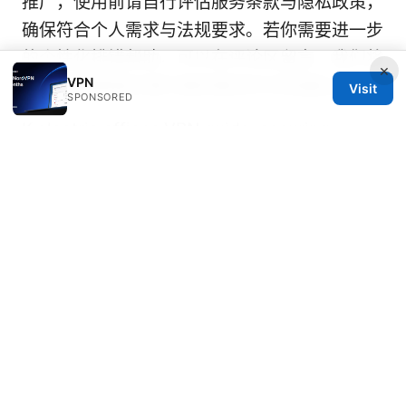
推广，使用前请自行评估服务条款与隐私政策，
确保符合个人需求与法规要求。若你需要进一步
的个性化排错帮助，可以在评论区留言，我们将
×
VPN
在 后续视频或文章中提供更多针对性建议。
Visit
SPONSORED
K electric offices VPN guide: securing
corporate networks, remote access, and
data privacy for modern teams
便宜梯子
2025 高性价比 vpn 推荐与选购终极指南：全
面评测、性价比、速度、隐私、设备兼容与实操
配置