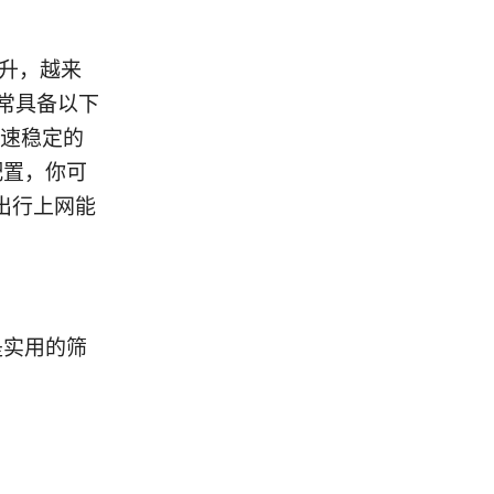
提升，越来
通常具备以下
快速稳定的
确配置，你可
出行上网能
是实用的筛
、