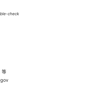
uble-check
m 等
.gov