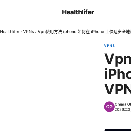
Healthlifer
Healthlifer
›
VPNs
›
Vpn使用方法 iphone 如何在 iPhone 上快速安全
VPNS
Vp
iP
VP
Chiara Gl
2026年