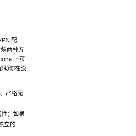
PN 配
清楚两种方
ne 上获
帮助你在没
密、严格无
密性；如果
独立的