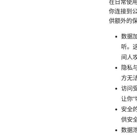
在日常使用
你连接到公
供额外的
数据
听。
间人
隐私
方无
访问
让你
安全
供安
数据