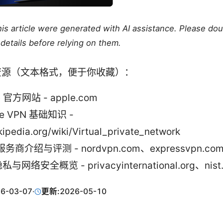
this article were generated with AI assistance. Please do
details before relying on them.
资源（文本格式，便于你收藏）：
e 官方网站 - apple.com
ne VPN 基础知识 -
kipedia.org/wiki/Virtual_private_network
服务商介绍与评测 - nordvpn.com、expressvpn.co
与网络安全概览 - privacyinternational.org、nist
6-03-07
·
更新:
2026-05-10