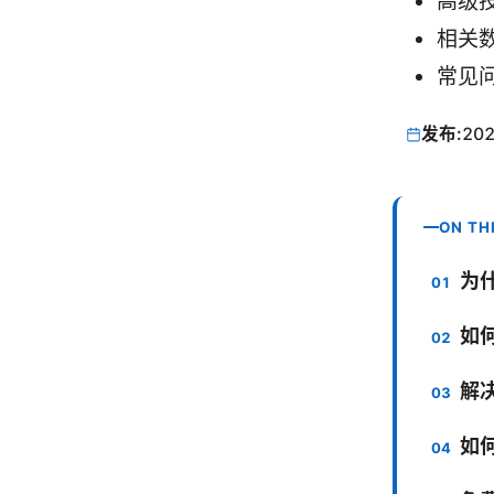
高级
相关
常见问
发布:
202
ON TH
为
如
解
如何