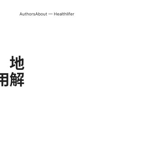
Authors
About — Healthlifer
、地
用解