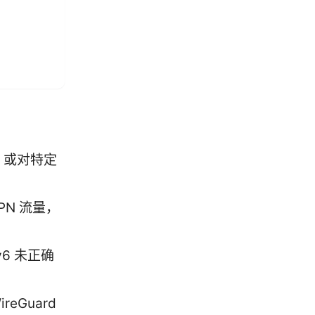
，或对特定
PN 流量，
6 未正确
eGuard