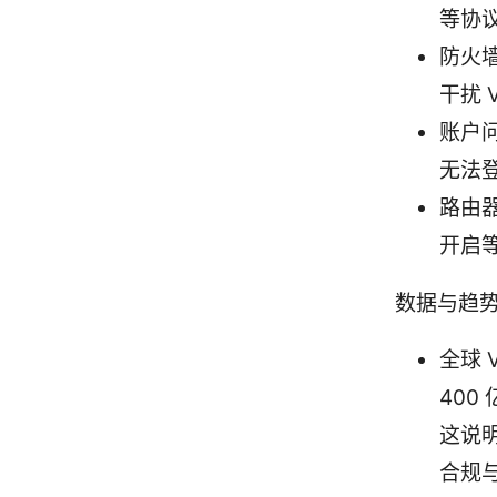
等协
防火
干扰 
账户
无法
路由器
开启
数据与趋
全球 
400
这说
合规