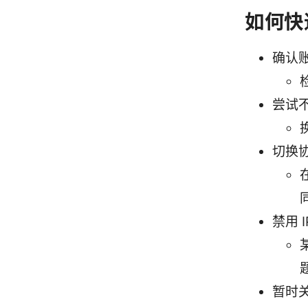
如何快
确认
尝试
切换
禁用 I
暂时