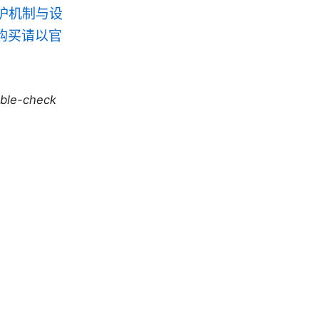
保护机制与设
购买请以官
uble-check