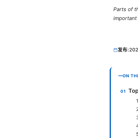
Parts of 
important 
发布:
202
ON TH
To