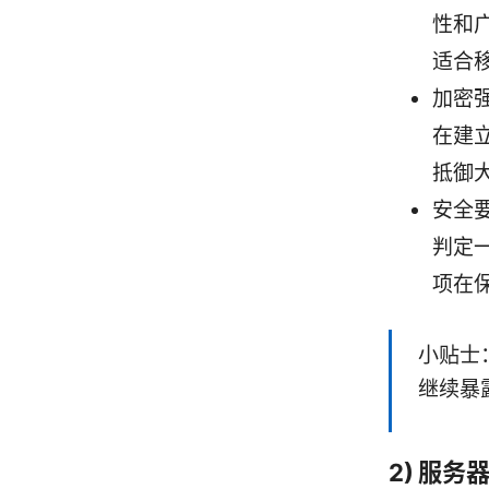
性和广
适合
加密强
在建
抵御
安全要
判定一
项在
小贴士：
继续暴
2) 服务