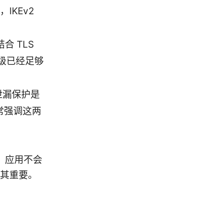
IKEv2
合 TLS
级已经足够
 泄漏保护是
书常强调这两
N，应用不会
其重要。