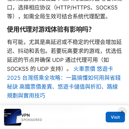
口，选择相应协议（HTTP/HTTPS、SOCKS5
等），如需全局生效可结合系统代理配置。
使用代理对游戏体验有影响吗？
有可能，尤其是高延迟或不稳定的代理会增加延
迟、抖动和丢包。若要玩高要求的游戏，优选低
延迟的节点并确保 UDP 通过代理可用（如
SOCKS5 的 UDP 支持）。
火車票價 悠遊卡
2025 台灣搭乘全攻略：一篇搞懂如何用與省錢
秘訣 高鐵票價差異、悠遊卡儲值與折扣、路線
規劃與實用技巧
代理和 VPN 的成本差异大吗？
×
VPN
Visit
SPONSORED
VPN 通常提供整机覆盖和全局加密，价格与性