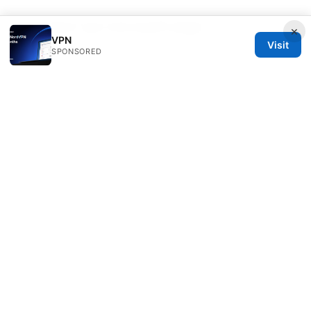
Extension vpn microsoft edge
×
VPN
Visit
SPONSORED
© 2026 Healthlifer
Healthlifer Media Inc.
120 Broadway
New York, NY, 10001
US
press@healthlifer.org
+1-503-555-0197
About
Privacy Policy
Terms of Use