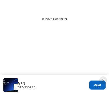
© 2026 Healthlifer
×
VPN
Visit
SPONSORED
Healthlifer Media Inc.
120 Broadway