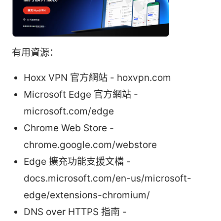
有用資源：
Hoxx VPN 官方網站 - hoxvpn.com
Microsoft Edge 官方網站 -
microsoft.com/edge
Chrome Web Store -
chrome.google.com/webstore
Edge 擴充功能支援文檔 -
docs.microsoft.com/en-us/microsoft-
edge/extensions-chromium/
DNS over HTTPS 指南 -