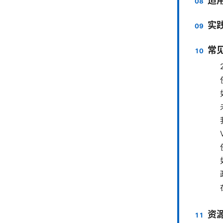
适
实
常
资