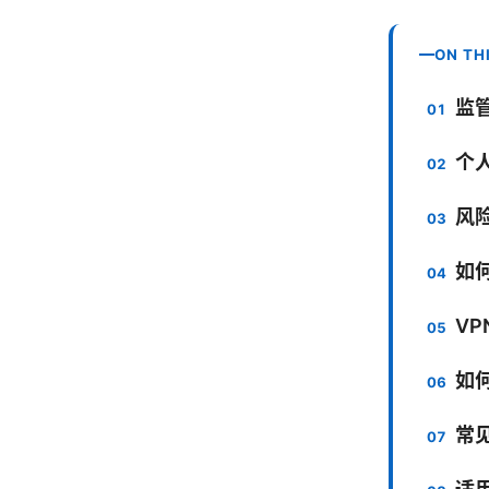
ON TH
监
个
风
如
V
如
常