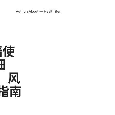
Authors
About — Healthlifer
墙使
细
、风
指南