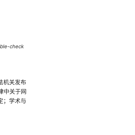
uble-check
法机关发布
律中关于网
定；学术与