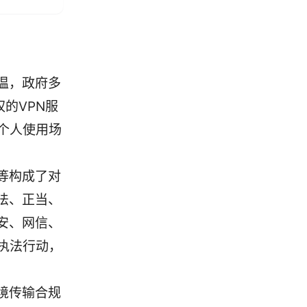
温，政府多
的VPN服
个人使用场
等构成了对
法、正当、
安、网信、
执法行动，
境传输合规