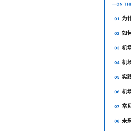
ON TH
为
如何
机
机
实
机
常
未