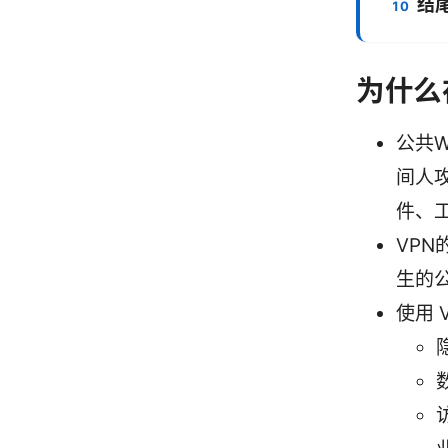
结
为什么
公共
间人
件、
VP
生的
使用 