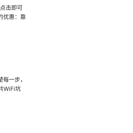
接，点击即可
的优惠：靠
楚每一步，
WiFi坑