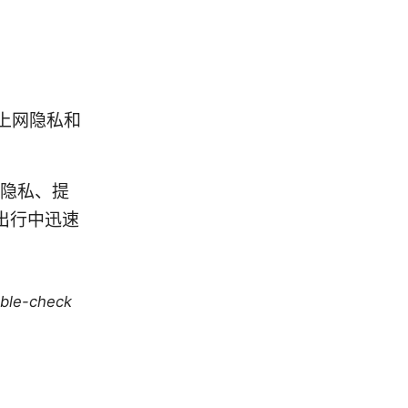
护上网隐私和
护隐私、提
出行中迅速
uble-check