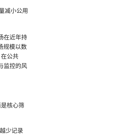
量减小公用
场在近年持
场规模以数
户在公共
与监控的风
。
面是核心筛
越少记录