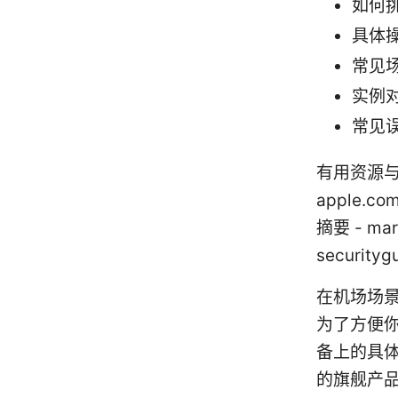
如何
具体
常见
实例
常见
有用资源与参
apple.co
摘要 - ma
security
在机场场
为了方便
备上的具
的旗舰产