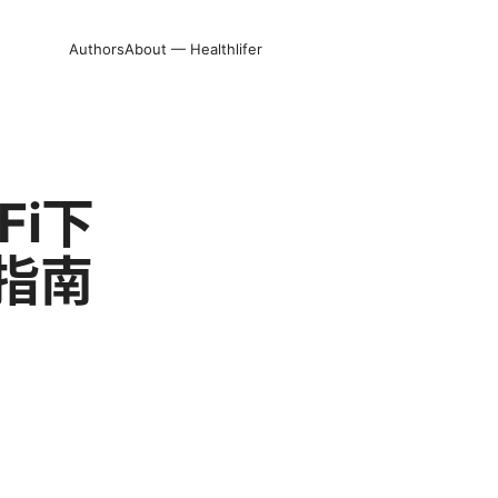
Authors
About — Healthlifer
Fi下
指南