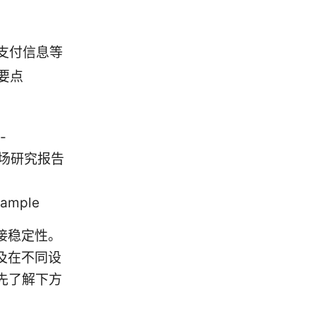
支付信息等
要点
-
VPN市场研究报告
xample
接稳定性。
及在不同设
先了解下方