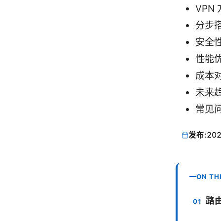
VPN
分步搭
安全
性能
成本
未来
常见
发布:
202
ON TH
路