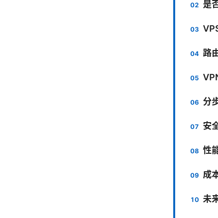
是
V
路由
VP
分步
安
性
成
未