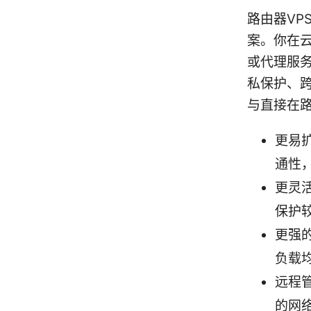
路由器VP
案。你在云端
或代理服
私保护、跨
与直接在路
更易
通性，
更灵
保护
更强
负载
远程
的网