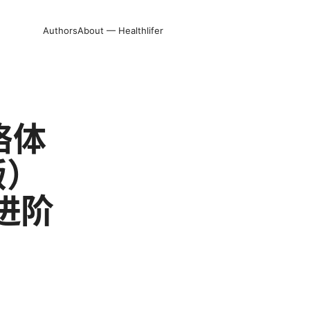
Authors
About — Healthlifer
络体
版）
进阶