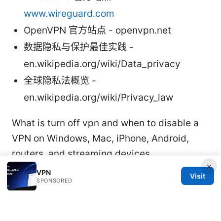
www.wireguard.com
OpenVPN 官方站点 - openvpn.net
数据隐私与保护最佳实践 -
en.wikipedia.org/wiki/Data_privacy
全球隐私法概览 -
en.wikipedia.org/wiki/Privacy_law
What is turn off vpn and when to disable a
VPN on Windows, Mac, iPhone, Android,
routers, and streaming devices
×
VPN
Visit
SPONSORED