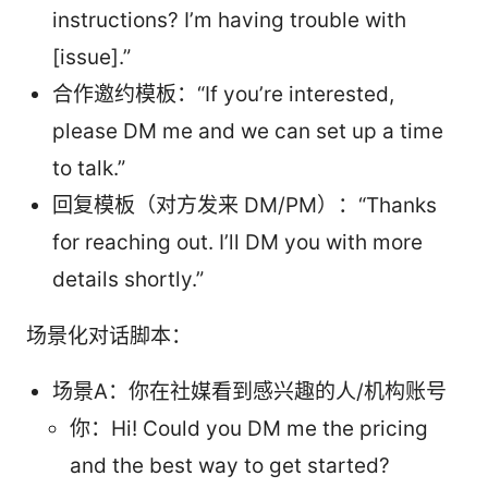
instructions? I’m having trouble with
[issue].”
合作邀约模板：“If you’re interested,
please DM me and we can set up a time
to talk.”
回复模板（对方发来 DM/PM）：“Thanks
for reaching out. I’ll DM you with more
details shortly.”
场景化对话脚本：
场景A：你在社媒看到感兴趣的人/机构账号
你：Hi! Could you DM me the pricing
and the best way to get started?