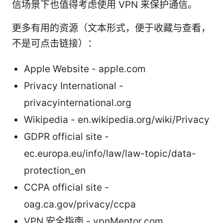
信场景下也值得考虑使用 VPN 来保护通信。
更多有用的资源（文本形式，便于收藏与查看，
不是可点击链接）：
Apple Website - apple.com
Privacy International -
privacyinternational.org
Wikipedia - en.wikipedia.org/wiki/Privacy
GDPR official site -
ec.europa.eu/info/law/law-topic/data-
protection_en
CCPA official site -
oag.ca.gov/privacy/ccpa
VPN 安全指南 - vpnMentor.com