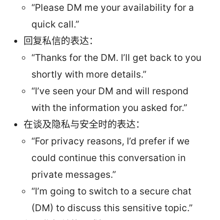
“Please DM me your availability for a
quick call.”
回复私信的表达：
“Thanks for the DM. I’ll get back to you
shortly with more details.”
“I’ve seen your DM and will respond
with the information you asked for.”
在谈及隐私与安全时的表达：
“For privacy reasons, I’d prefer if we
could continue this conversation in
private messages.”
“I’m going to switch to a secure chat
(DM) to discuss this sensitive topic.”