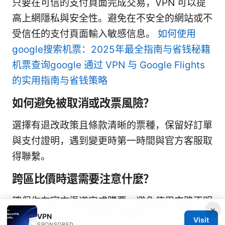
只要在可信的支付頁面完成交易，VPN 可以提
高上網隱私與安全性。避免在不安全的網站或不
受信任的支付頁面輸入敏感信息。
如何使用
google搜索机票：2025年最全指南与省钱秘籍
机票查询google 通过 VPN 与 Google Flights
的实用指南与省钱策略
如何避免被取消或改票風險？
選擇有退改政策且條款清晰的票種，保留好訂單
與支付證明，遇到變更時第一時間與官方客服取
得聯繫。
跨區比價時還需要注意什麼？
確保你在官方渠道完成購票，避免使用來路不明
×
的第三方平台；比較時記得核對含稅、手續費與
VPN
Visit
SPONSORED