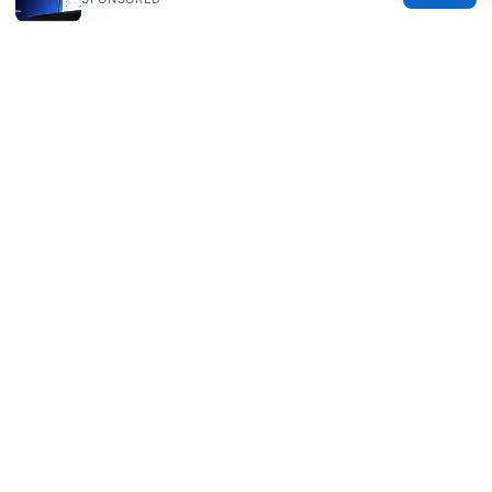
有效期限。
若你喜歡本篇內容，歡迎收藏並分享給需要的
人。下面是一些實用資源與工具，幫你在購票與
上網過程中更安全、更省錢：
NordVPN 官方頁面，適合想要快速上手與長
期保護的用戶
官方票務與促銷頁面，密切留意折扣與條款
匯率換算工具，便於你在不同區域支付時快
速核對金額
跨區比價與票務比對平台，兼顧穩定性與風
險控管