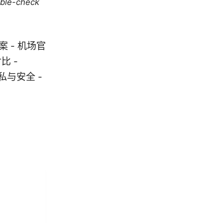
uble-check
 - 机场官
比 -
行隐私与安全 -