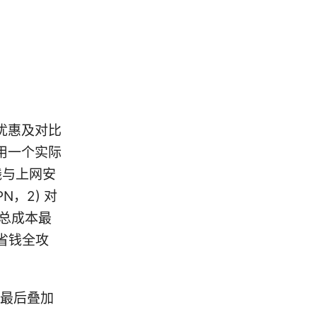
优惠及对比
用一个实际
钱与上网安
，2) 对
保总成本最
省钱全攻
，最后叠加