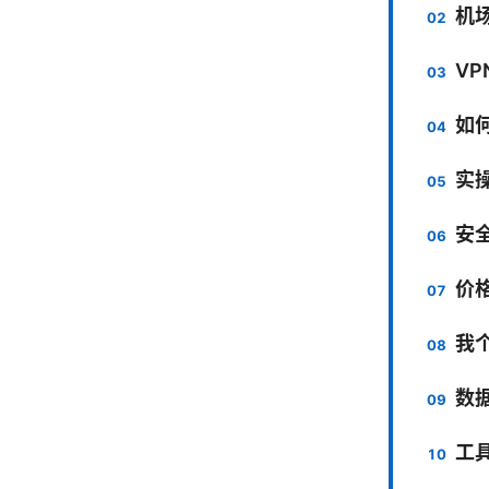
机
V
如何
实
安全
价
我
数
工