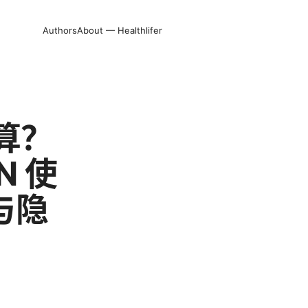
Authors
About — Healthlifer
算？
N 使
与隐