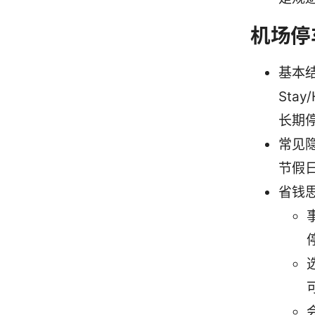
机场停
基本
Sta
长期
常见
节假
省钱