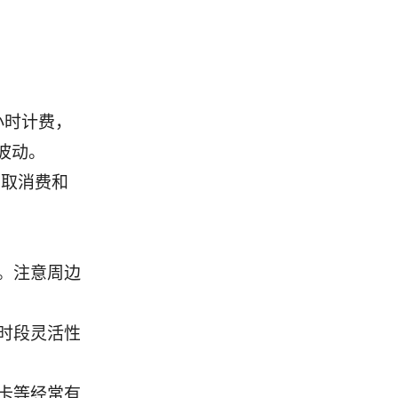
按小时计费，
波动。
前取消费和
。注意周边
时段灵活性
卡等经常有