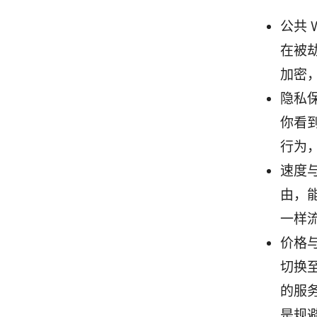
公共 
在被
加密
隐私
你看
行为
速度
由，
一样
价格
切换
的服
是规