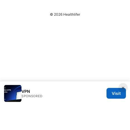
© 2026 Healthlifer
×
VPN
Visit
SPONSORED
Healthlifer Media Inc.
120 Broadway
New York, NY, 10001