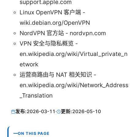
support.apple.com
Linux OpenVPN 客户端 -
wiki.debian.org/OpenVPN
NordVPN 官方站 - nordvpn.com
VPN 安全与隐私概览 -
en.wikipedia.org/wiki/Virtual_private_n
etwork
运营商路由与 NAT 相关知识 -
en.wikipedia.org/wiki/Network_Address
_Translation
发布:
2026-03-11
·
更新:
2026-05-10
ON THIS PAGE