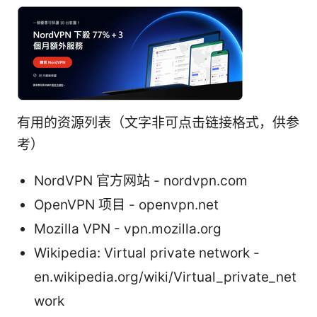
有用的资源列表（文字非可点击链接格式，供参
考）
NordVPN 官方网站 - nordvpn.com
OpenVPN 项目 - openvpn.net
Mozilla VPN - vpn.mozilla.org
Wikipedia: Virtual private network -
en.wikipedia.org/wiki/Virtual_private_net
work