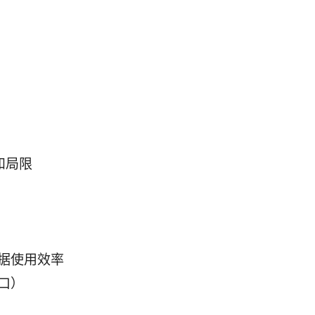
和局限
据使用效率
口）