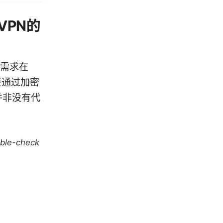
VPN的
些需求在
接通过加密
并非没有代
uble-check