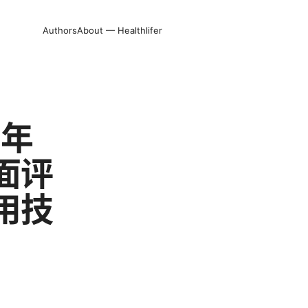
Authors
About — Healthlifer
5年
面评
用技