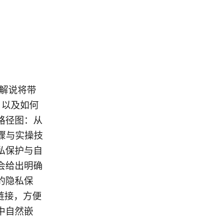
频解说将带
，以及如何
路径图：从
骤与实操技
私保护与自
会给出明确
的隐私保
惠链接，方便
中自然嵌