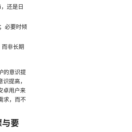
i，还是日
；必要时倾
，而非长期
护的意识提
意识提高，
安卓用户来
需求，而不
骤与要