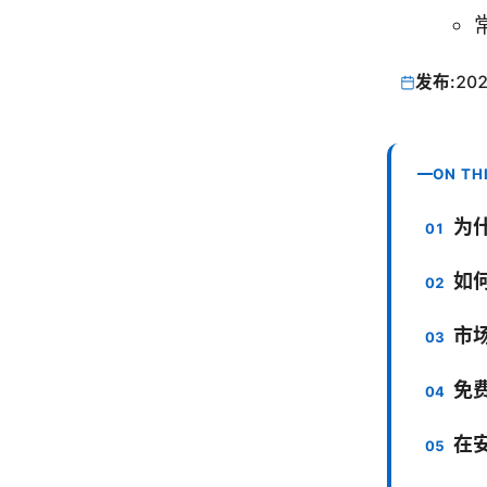
发布:
202
ON TH
为
如
市
免
在