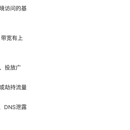
境访问的基
、带宽有上
、投放广
或劫持流量
、DNS泄露