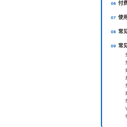
付
使
常
常