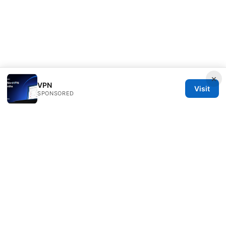
×
VPN
Visit
SPONSORED
Healthlifer Media Inc.
120 Broadway
New York, NY, 10001
US
press@healthlifer.org
+1-503-555-0197
About
Privacy Policy
Terms of Use