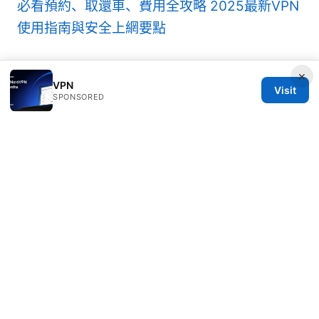
必看預約、取還車、費用全攻略 2025最新VPN
使用指南與安全上網要點
×
VPN
Visit
SPONSORED
© 2026 Healthlifer
Healthlifer Media Inc.
120 Broadway
New York, NY, 10001
US
press@healthlifer.org
+1-503-555-0197
About
Privacy Policy
Terms of Use