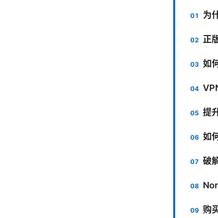
为
正
如
V
提
如何
破
No
购