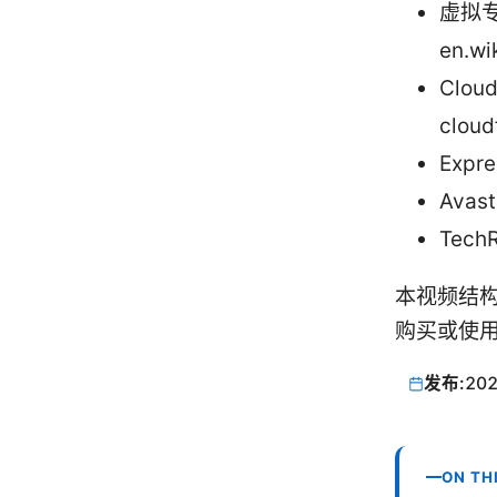
虚拟专
en.wi
Clou
cloud
Expr
Avas
TechR
本视频结
购买或使用
发布:
202
ON TH