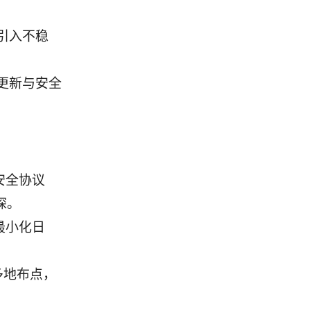
引入不稳
更新与安全
安全协议
探。
最小化日
多地布点，