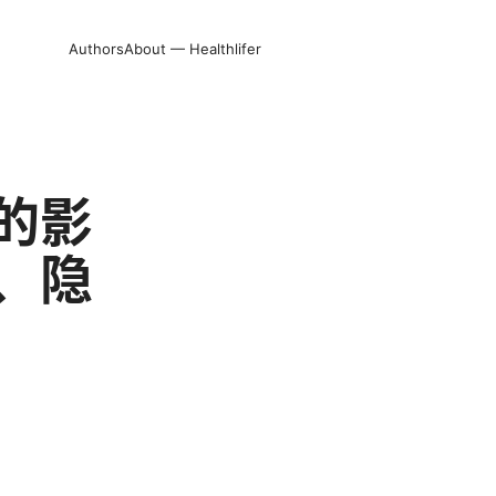
Authors
About — Healthlifer
的影
、隐