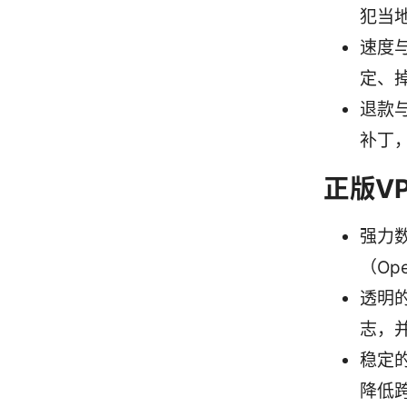
犯当
速度
定、
退款
补丁
正版V
强力数
（Op
透明
志，
稳定
降低