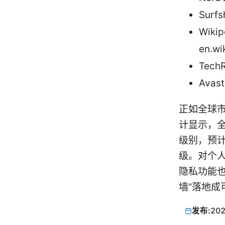
Surfs
Wiki
en.wi
TechR
Avas
正如全球市
计显示，全
级别，预计
级。对个
隐私功能
墙”落地成
发布:
202