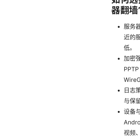
器翻墙
服务
近的
低。
加密强
PPT
Wir
日志
与保
设备与
And
视频