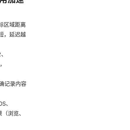
标区域距离
短，延迟越
2、
用，
明确记录内容
OS、
景（浏览、