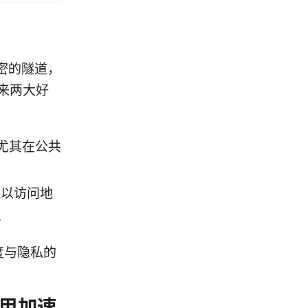
密的隧道，
来两大好
尤其在公共
可以访问地
。
度与隐私的
好用加速