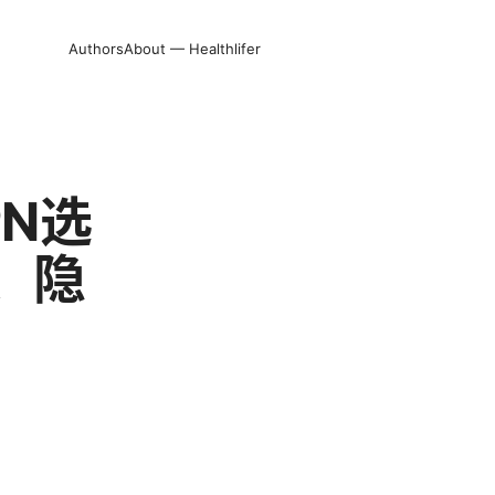
Authors
About — Healthlifer
N选
、隐