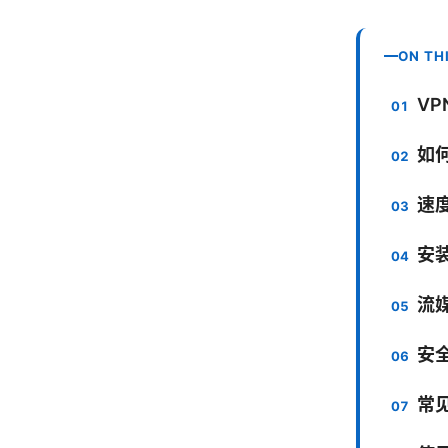
ON TH
VP
如
速
安
流
安
常