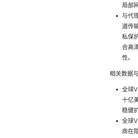
局部
与代
道传
私保
合高
性。
相关数据
全球V
十亿
稳健
全球
商在