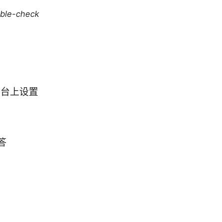
uble-check
多平台上设置
答