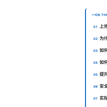
ON TH
上
为什
如
如
提
安
实