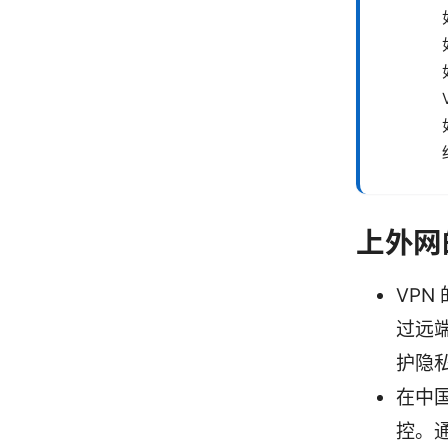
上外网
VP
过远
护隐
在中
控。