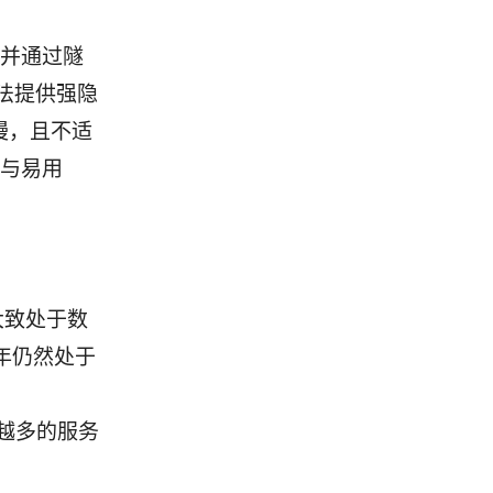
密并通过隧
法提供强隐
慢，且不适
能与易用
大致处于数
年仍然处于
越多的服务