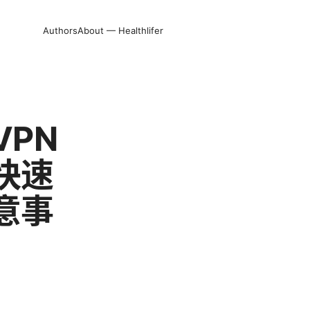
Authors
About — Healthlifer
PN
快速
意事