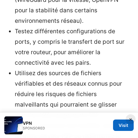
pour la stabilité dans certains
environnements réseau).
Testez différentes configurations de
ports, y compris le transfert de port sur
votre routeur, pour améliorer la
connectivité avec les pairs.
Utilisez des sources de fichiers
vérifiables et des réseaux connus pour
réduire les risques de fichiers
malveillants qui pourraient se glisser
dans les téléchargements P2P.
×
VPN
Si votre connexion est instable, essayez
Visit
SPONSORED
un autre serveur P2P ou redémarrez le