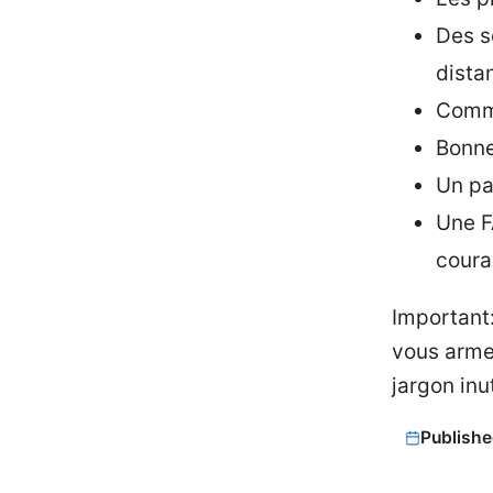
Des sc
dista
Comme
Bonne
Un pa
Une F
coura
Important:
vous arme
jargon inu
Publishe