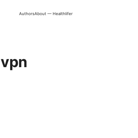
Authors
About — Healthlifer
 vpn