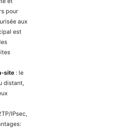
té et
rs pour
urisée aux
cipal est
les
ites
-site
: le
 distant,
eux
2TP/IPsec,
antages: