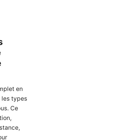
s
e
e
omplet en
 les types
ous. Ce
tion,
istance,
our