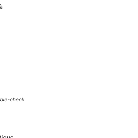
à
uble-check
tique