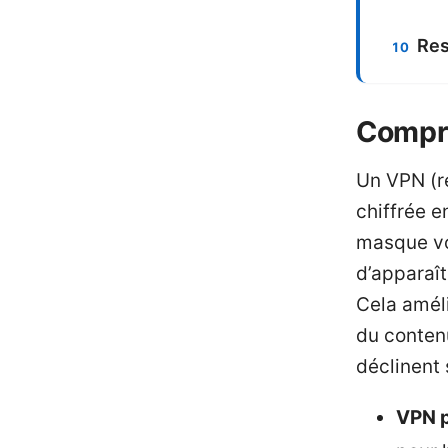
Res
Compre
Un VPN (ré
chiffrée e
masque vo
d’apparaî
Cela améli
du contenu
déclinent 
VPN p