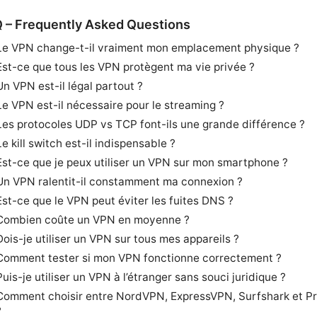
 – Frequently Asked Questions
Le VPN change-t-il vraiment mon emplacement physique ?
Est-ce que tous les VPN protègent ma vie privée ?
Un VPN est-il légal partout ?
Le VPN est-il nécessaire pour le streaming ?
Les protocoles UDP vs TCP font-ils une grande différence ?
Le kill switch est-il indispensable ?
Est-ce que je peux utiliser un VPN sur mon smartphone ?
Un VPN ralentit-il constamment ma connexion ?
Est-ce que le VPN peut éviter les fuites DNS ?
Combien coûte un VPN en moyenne ?
Dois-je utiliser un VPN sur tous mes appareils ?
Comment tester si mon VPN fonctionne correctement ?
Puis-je utiliser un VPN à l’étranger sans souci juridique ?
Comment choisir entre NordVPN, ExpressVPN, Surfshark et 
?