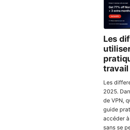
Les di
utilis
pratiqu
travail
Les differ
2025. Dans
de VPN, qu
guide prat
accéder à 
sans se p