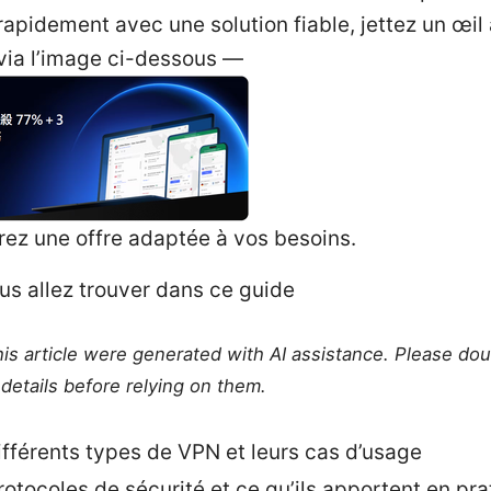
apidement avec une solution fiable, jettez un œil 
ia l’image ci-dessous —
rez une offre adaptée à vos besoins.
us allez trouver dans ce guide
this article were generated with AI assistance. Please do
details before relying on them.
ifférents types de VPN et leurs cas d’usage
rotocoles de sécurité et ce qu’ils apportent en pra