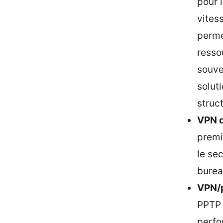
pour l
vitess
perme
ressou
souve
solut
struc
VPN d
premi
le se
burea
VPN/
PPTP 
perfo