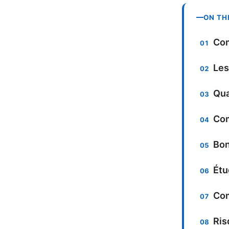
ON TH
Com
Les
Qua
Com
Bon
Étu
Com
Ris