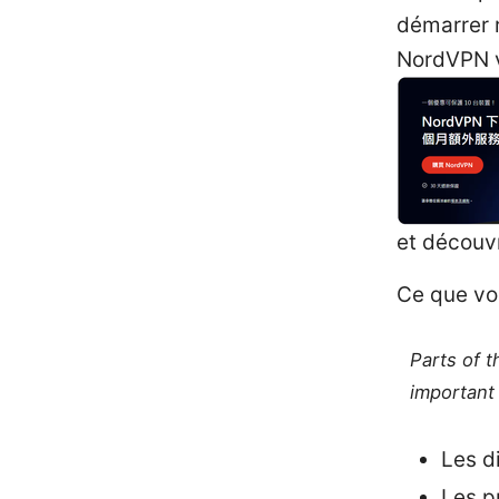
démarrer r
NordVPN v
et découv
Ce que vo
Parts of 
important 
Les d
Les p