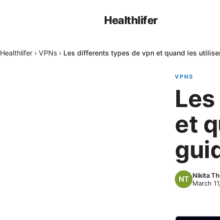
Healthlifer
Healthlifer
›
VPNs
›
Les differents types de vpn et quand les utilis
VPNS
Les
et q
gui
Nikita T
March 11