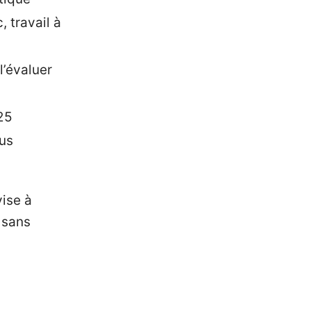
, travail à
’évaluer
25
lus
vise à
 sans