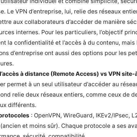
’utilisateur individuel et combine simplicité, sécuri
e. Le VPN d’entreprise, lui, relie des réseaux entie
ttre aux collaborateurs d’accéder de manière séc
rces internes. Pour les particuliers, l’objectif prin
nt la confidentialité et l’accès à du contenu, mais 
ions d’entreprise ont aussi des options pour les pet
tures.
’accès à distance (Remote Access) vs VPN site-à
er permet à un seul utilisateur d’accéder au réseau
cond relie deux réseaux entiers, comme ceux de d
ux différents.
protocoles
: OpenVPN, WireGuard, IKEv2/IPsec, L
(ancien et moins sûr). Chaque protocole a ses av
rmance, sécurité, compatibilité.