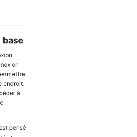
e base
exion
nnexion
permettre
 endroit.
ccéder à
se
 est pensé