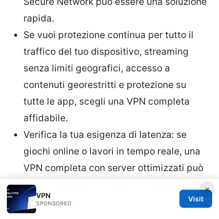
Secure Network può essere una soluzione
rapida.
Se vuoi protezione continua per tutto il
traffico del tuo dispositivo, streaming
senza limiti geografici, accesso a
contenuti georestritti e protezione su
tutte le app, scegli una VPN completa
affidabile.
Verifica la tua esigenza di latenza: se
giochi online o lavori in tempo reale, una
VPN completa con server ottimizzati può
offrire prestazioni migliori o peggiorarle a
×
VPN
Visit
seconda della rete.
SPONSORED