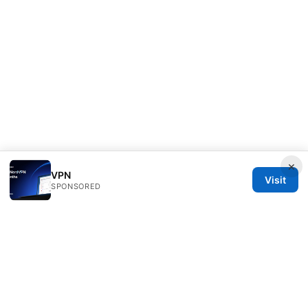
×
VPN
Visit
SPONSORED
Healthlifer Media Inc.
120 Broadway
New York, NY, 10001
US
press@healthlifer.org
+1-503-555-0197