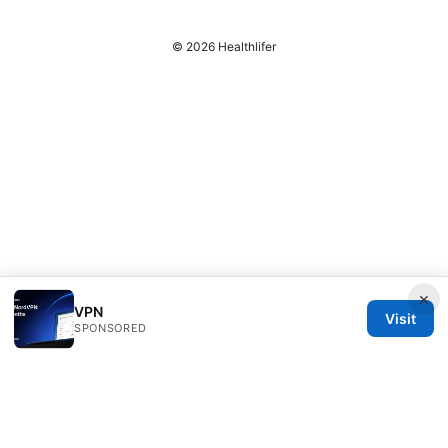
© 2026 Healthlifer
×
VPN
Visit
SPONSORED
Healthlifer Media Inc.
120 Broadway
New York, NY, 10001