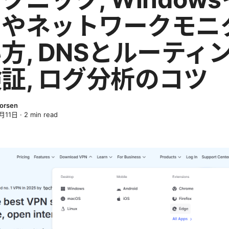
トやネットワークモニ
方, DNSとルーティ
証, ログ分析のコツ
horsen
月11日
·
2
min read