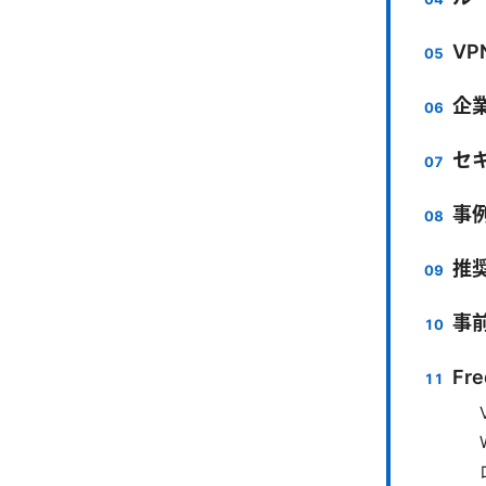
V
企
セ
事
推
事
Fre