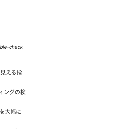
uble-check
「見える指
ィングの検
を大幅に