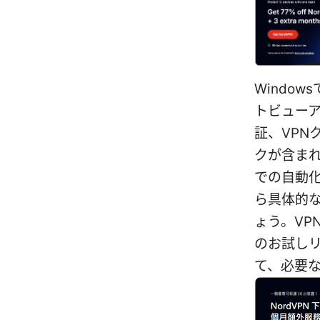
Windo
トビューア
証、VP
クが含ま
での自動
ら具体的
ょう。VP
のお試し
て、必要