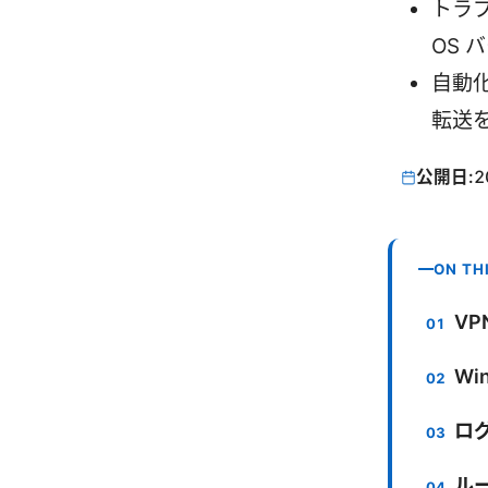
トラブ
OS
自動化
転送
公開日:
2
ON TH
V
Wi
ロ
ルー