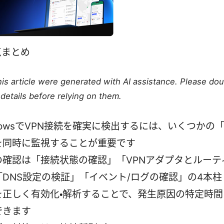
点まとめ
this article were generated with AI assistance. Please do
details before relying on them.
dowsでVPN接続を確実に検出するには、いくつかの
を同時に監視することが重要です
の確認は「接続状態の確認」「VPNアダプタとルーテ
「DNS設定の検証」「イベント/ログの確認」の4本柱
を正しく有効化・解析することで、発生原因の特定時間
できます