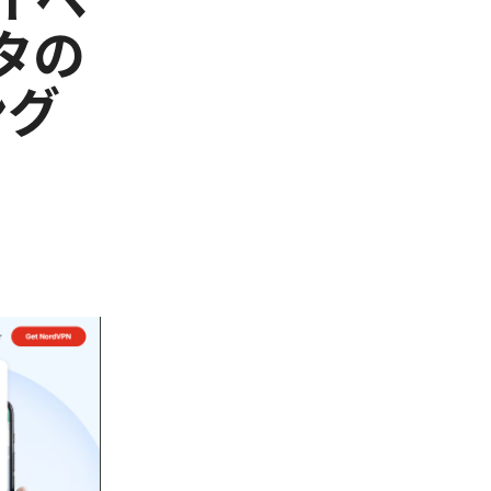
タの
ング