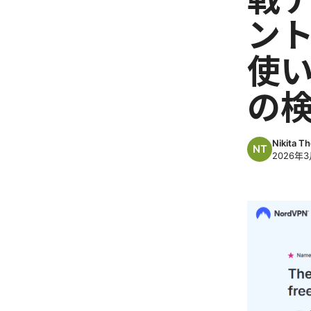
ン
使い
の検
Nikita T
2026年3