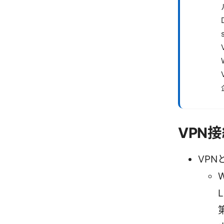
VPN
VP