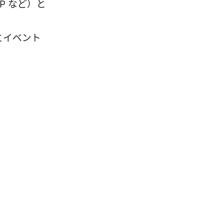
TP など）と
トとイベント