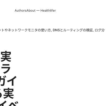
Authors
About — Healthlifer
ベントやネットワークモニタの使い方, DNSとルーティングの検証, ログ分
確実
トラ
ガイ
る実
sイベ