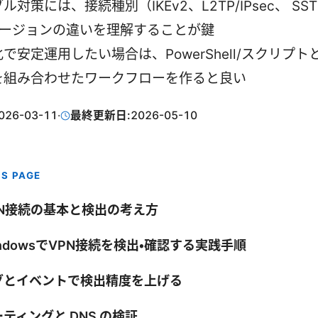
ル対策には、接続種別（IKEv2、L2TP/IPsec、 SS
 バージョンの違いを理解することが鍵
で安定運用したい場合は、PowerShell/スクリプ
を組み合わせたワークフローを作ると良い
026-03-11
·
最終更新日:
2026-05-10
IS PAGE
PN接続の基本と検出の考え方
ndowsでVPN接続を検出・確認する実践手順
グとイベントで検出精度を上げる
ティングと DNS の検証