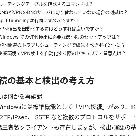
ルーティングテーブルを確認するコマンドは？
DNSがVPNのDNSサーバに切り替わっていない場合の対処は？
split tunnelingは有効にすべきですか？
VPN検出を自動化するにはどうすれば良いですか？
Windows でのVPN検出に必要な最小限のセットアップは？
VPN関連のトラブルシューティングで優先すべきポイントは？
企業環境でVPN検出を自動化する際のセキュリティ留意点は？
接続の基本と検出の考え方
Nとは何かを再確認
Windowsには標準機能として「VPN接続」があり、IK
L2TP/IPsec、 SSTP など複数のプロトコルをサポ
第三者製クライアントも存在しますが、検出・確認の基