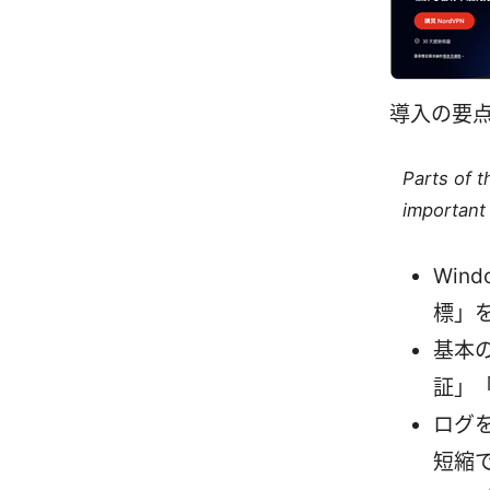
導入の要
Parts of 
important 
Win
標」
基本
証」
ログ
短縮