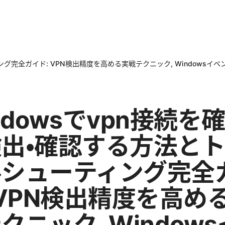
ング完全ガイド: VPN検出精度を高める実戦テクニック, Windowsイ
ndowsでvpn接続を
出・確認する方法と
ルシューティング完全
 VPN検出精度を高め
クニック, Window