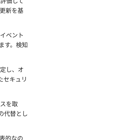
を評価して
期更新を基
ィイベント
ます。検知
想定し、オ
たセキュリ
ンスを取
の代替とし
表的なの