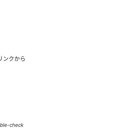
リンクから
uble-check