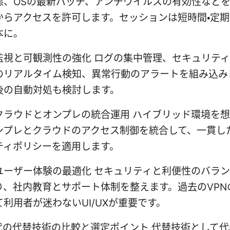
態、OSの最新パッチ、アンチウイルスの有効性など
からアクセスを許可します。セッションは短時間・定
本に。
監視と可観測性の強化 ログの集中管理、セキュリテ
のリアルタイム検知、異常行動のアラートを組み込み
後の自動対処も検討します。
クラウドとオンプレの統合運用 ハイブリッド環境を
ンプレとクラウドのアクセス制御を統合して、一貫し
ティポリシーを適用します。
ユーザー体験の最適化 セキュリティと利便性のバラ
り、社内教育とサポート体制を整えます。過去のVPN
て利用者が迷わないUI/UXが重要です。
代の代替技術の比較と選定ポイント 代替技術として代