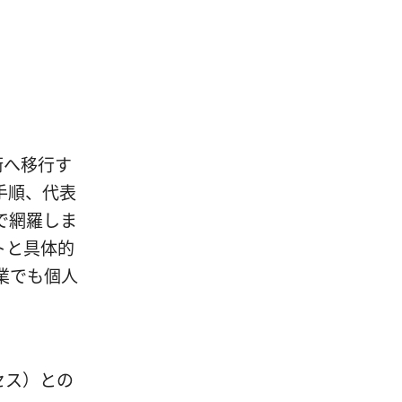
術へ移行す
手順、代表
で網羅しま
トと具体的
業でも個人
セス）との