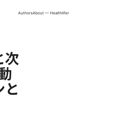
Authors
About — Healthlifer
と次
動
ンと