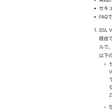
セキ
FA
SSL
経由
ルで
以下