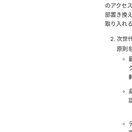
のアクセ
部置き換
取り入れ
次世
原則