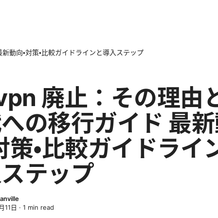
ド 最新動向・対策・比較ガイドラインと導入ステップ
l vpn 廃止：その理由
への移行ガイド 最新
対策・比較ガイドライ
入ステップ
anville
月11日
·
1
min read