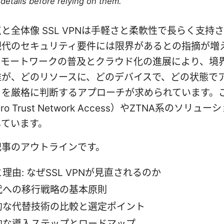
details before relying on them.
と全体像 SSL VPNは手軽さと柔軟性で長らく支持
現代のセキュリティ要件には限界があるとの指摘が増
モートワークの普及とクラウド化の進展により、境界
誰が、どのリソースに、どのデバイスで、どの状態で
」を厳格に判断するアプローチが求められています。
ro Trust Network Access）やZTNA系のソリュ
しています。
記事のアウトラインです。
理由: なぜSSL VPNが見直されるのか
代への移行戦略の基本原則
的な代替技術の比較と選定ポイント
的な導入ステップとロードマップ