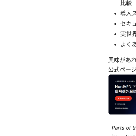
比較
導入
セキ
実世
よくあ
興味があ
公式ペー
Parts of 