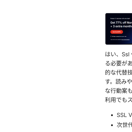
はい、Ss
る必要が
的な代替
す。読み
な行動案
利用でも
SSL
次世