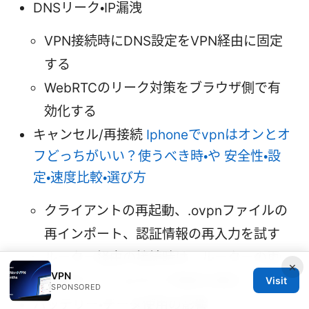
DNSリーク・IP漏洩
VPN接続時にDNS設定をVPN経由に固定
する
WebRTCのリーク対策をブラウザ側で有
効化する
キャンセル/再接続
Iphoneでvpnはオンとオ
フどっちがいい？使うべき時・や 安全性・設
定・速度比較・選び方
クライアントの再起動、.ovpnファイルの
再インポート、認証情報の再入力を試す
ルーター経由の接続時は、ルーターの再
×
VPN
起動やファームウェア更新を検討
Visit
SPONSORED
バッテリー・データ使用の影響