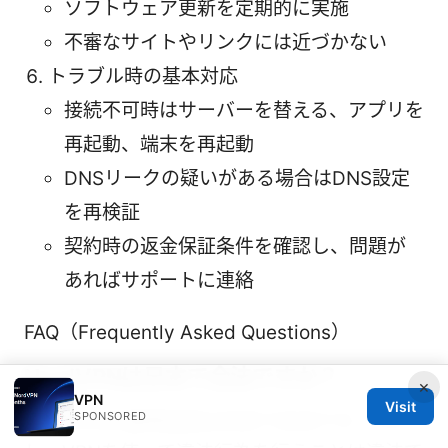
ソフトウェア更新を定期的に実施
不審なサイトやリンクには近づかない
トラブル時の基本対応
接続不可時はサーバーを替える、アプリを
再起動、端末を再起動
DNSリークの疑いがある場合はDNS設定
を再検証
契約時の返金保証条件を確認し、問題が
あればサポートに連絡
FAQ（Frequently Asked Questions）
NordVPNは日本で合法ですか？
×
VPN
Visit
SPONSORED
NordVPNの使用自体は日本で合法です。ただ