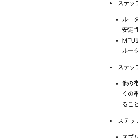
ステッ
ルー
安定
MTU
ルー
ステッ
他の
くの
るこ
ステップ
スプ