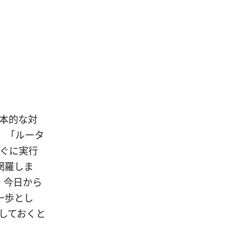
基本的な対
」「ルータ
すぐに実行
網羅しま
、今日から
一歩とし
スしておくと