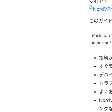
安心です
このガイ
Parts of 
important 
接続
すぐ
デバ
トラ
よく
Nor
ング