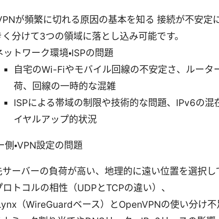
dVPNが頻繁に切れる原因の基本を知る 接続が不安定
きく分けて3つの領域に落とし込み可能です。
ネットワーク環境・ISPの問題
自宅のWi-Fiやモバイル回線の不安定さ、ルータ
荷、回線の一時的な混雑
ISPによる帯域の制限や技術的な問題、IPv6の混
イヤルアップ的状況
ー側・VPN設定の問題
先サーバーの負荷が高い、地理的に遠い位置を選択し
プロトコルの相性（UDPとTCPの違い）、
dLynx（WireGuardベース）とOpenVPNの使い分け