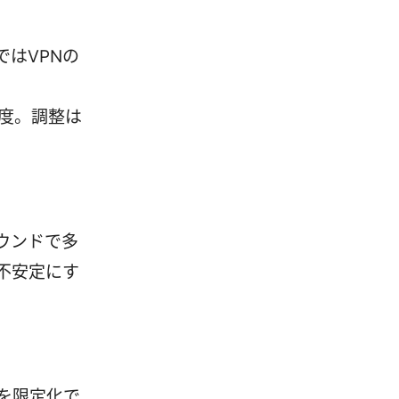
はVPNの
程度。調整は
ウンドで多
不安定にす
を限定化で