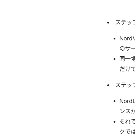
ステッ
Nor
のサ
同一
だけ
ステッ
Nor
ンス
それで
クで