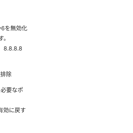
v6を無効化
す。
.8.8.8
を排除
に必要なポ
有効に戻す