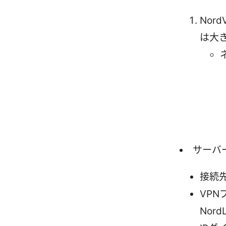
Nor
は大
サーバ
接続
VPN
Nor