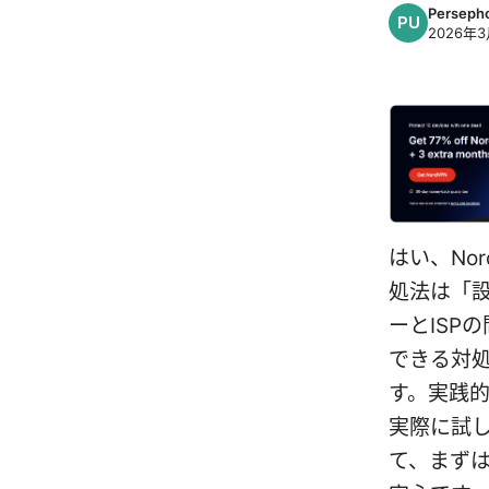
Perseph
2026年3
はい、No
処法は「
ーとISP
できる対
す。実践
実際に試
て、まずは