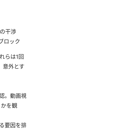
スの干渉
ブロック
れらは1回
、意外とす
認。動画視
うかを観
る要因を排