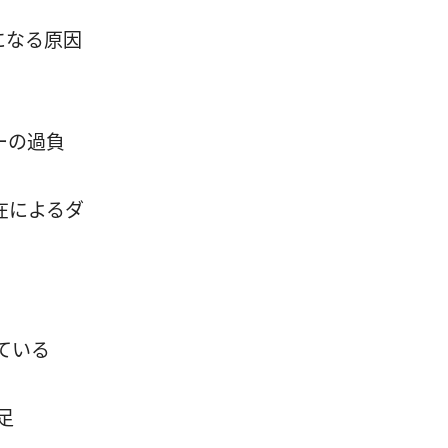
になる原因
ーの過負
在によるダ
ている
不足