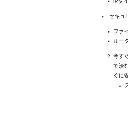
IPダ
セキュ
ファ
ルー
今す
で済
ぐに