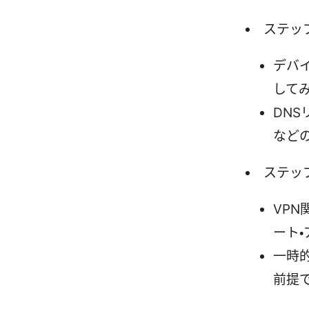
ステップ
デバイ
して
DNS
など
ステッ
VPN
ート
一時
前提