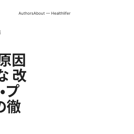
Authors
About — Healthlifer
策
る原因
 改
・プ
の徹