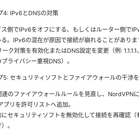
4: IPv6とDNSの対策
ス側でIPv6をオフにする、もしくはルーター側でIP
みる。IPv6の混在が原因で接続が崩れることがありま
リーク対策を有効化またはDNS設定を変更（例: 1.1.1.1、8
のプライバシー重視DNS）。
プ5: セキュリティソフトとファイアウォールの干渉
関連のファイアウォールルールを見直し、NordVPN
・アプリを許可リストへ追加。
的にセキュリティソフトを無効化して接続を再確認（
で）。