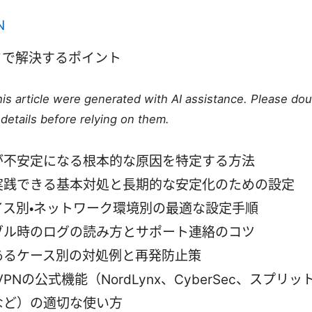
。
ドで解決するポイント
this article were generated with AI assistance. Please do
details before relying on them.
が不安定になる根本的な原因を特定する方法
実践できる基本対処と長期的な安定化のための設定
イス別・ネットワーク環境別の最適な設定手順
ブル時のログの読み方とサポート連絡のコツ
あるケース別の対処例と再発防止策
dVPNの公式機能（NordLynx、CyberSec、スプリ
など）の適切な使い方