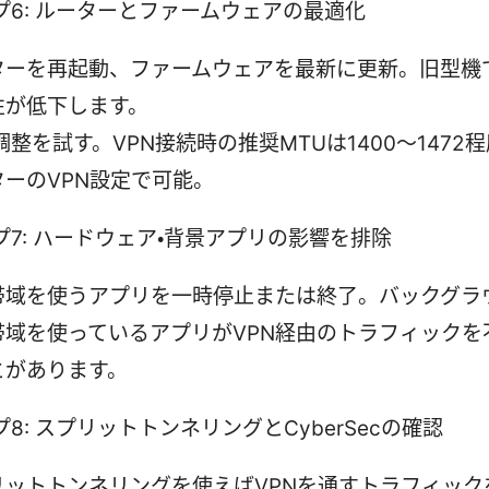
プ6: ルーターとファームウェアの最適化
ターを再起動、ファームウェアを最新に更新。旧型機で
性が低下します。
調整を試す。VPN接続時の推奨MTUは1400～1472
ターのVPN設定で可能。
プ7: ハードウェア・背景アプリの影響を排除
帯域を使うアプリを一時停止または終了。バックグラ
帯域を使っているアプリがVPN経由のトラフィックを
とがあります。
8: スプリットトンネリングとCyberSecの確認
リットトンネリングを使えばVPNを通すトラフィック